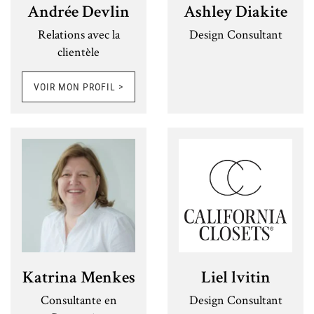
Andrée Devlin
Ashley Diakite
Vivez l'avant et après
Conçu en fonction de votre budget
Relations avec la
Design Consultant
Presse & actualité
Studio de design
clientèle
Vidéos
Fabrication et garantie
Conseils d’experts
VOIR MON PROFIL >
Installation et service
DURABILITÉ
Katrina Menkes
Liel lvitin
Consultante en
Design Consultant