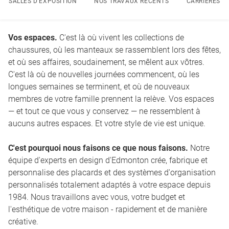
SALLES D'EXPOSITION
NOS TRAVAUX RÉCENTS
CARRIÈRES
Vivez l'avant et après
Conçu en fonction de votre budget
Presse & actualité
Studio de design
Vos espaces.
 C'est là où vivent les collections de 
Vidéos
Fabrication et garantie
chaussures, où les manteaux se rassemblent lors des fêtes, 
et où ses affaires, soudainement, se mêlent aux vôtres. 
Conseils d’experts
Installation et service
C'est là où de nouvelles journées commencent, où les 
DURABILITÉ
longues semaines se terminent, et où de nouveaux 
membres de votre famille prennent la relève. Vos espaces 
— et tout ce que vous y conservez — ne ressemblent à 
aucuns autres espaces. Et votre style de vie est unique.
C'est pourquoi nous faisons ce que nous faisons.
 Notre 
équipe d'experts en design d'Edmonton crée, fabrique et 
personnalise des placards et des systèmes d'organisation 
personnalisés totalement adaptés à votre espace depuis 
1984. Nous travaillons avec vous, votre budget et 
l'esthétique de votre maison - rapidement et de manière 
créative.